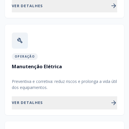
arrow_forward
VER DETALHES
build
OPERAÇÃO
Manutenção Elétrica
Preventiva e corretiva: reduz riscos e prolonga a vida útil
dos equipamentos.
arrow_forward
VER DETALHES