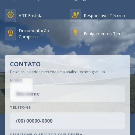
verified
engineering
ART Emitida
Responsável Técnico
Documentação
workspace_premium
military_tech
Equipamentos Tier 1
Completa
CONTATO
Deixe seus dados e receba uma análise técnica gratuita.
NOME
TELEFONE
SELECIONE O SERVIÇO QUE DESEJA