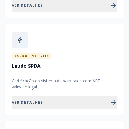
arrow_forward
VER DETALHES
bolt
LAUDO · NBR 5419
Laudo SPDA
Certificação do sistema de para-raios com ART e
validade legal.
arrow_forward
VER DETALHES