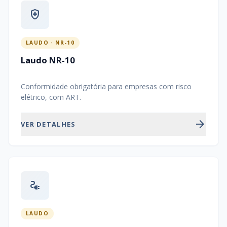
health_and_safety
LAUDO · NR-10
Laudo NR-10
Conformidade obrigatória para empresas com risco
elétrico, com ART.
arrow_forward
VER DETALHES
electrical_services
LAUDO