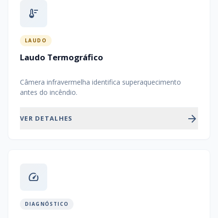
thermostat
LAUDO
Laudo Termográfico
Câmera infravermelha identifica superaquecimento
antes do incêndio.
arrow_forward
VER DETALHES
speed
DIAGNÓSTICO