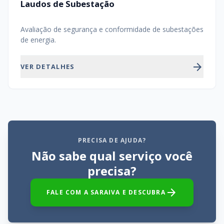
Laudos de Subestação
Avaliação de segurança e conformidade de subestações
de energia.
arrow_forward
VER DETALHES
PRECISA DE AJUDA?
Não sabe qual serviço você
precisa?
arrow_forward
FALE COM A SARAIVA E DESCUBRA